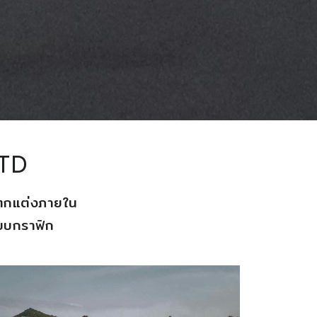
LTD
บตกแต่งภายใน
บบกราฟิก